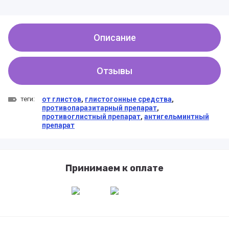
Описание
Отзывы
теги:
от глистов
,
глистогонные средства
,
противопаразитарный препарат
,
противоглистный препарат
,
антигельминтный
препарат
Принимаем к оплате