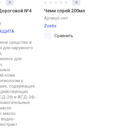
0
0
Дороговой №4
Чеми спрей 200мл
Артикул:
нет
т
Zoetis
ЗАЩИТА
Сравнить
нное средство в
и для наружного
,
ченное для
н,
льных
ий кожи
этиологии у
ошек, содержащее
е действующих
СД-2Ф и АСД-3Ф;
спомогательные
 масло
, масло
 водно-
экстракт