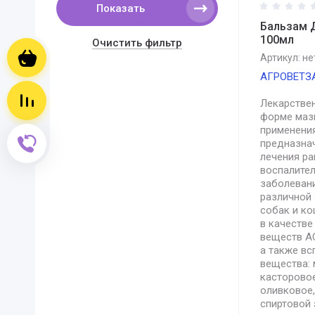
Показать
Бальзам 
100мл
Очистить фильтр
Корзина пуста
Артикул:
не
АГРОВЕТ
Сравнение пусто
Лекарстве
форме маз
применения
Обратный звонок
предназна
лечения ра
воспалите
заболеван
различной 
собак и к
в качеств
веществ А
а также в
вещества:
касторовое
оливковое,
спиртовой 