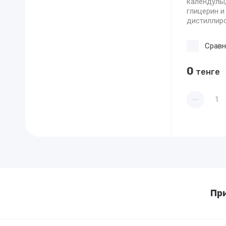
календулы,
глицерин и
дистиллир
Сравн
0
тенге
Пр