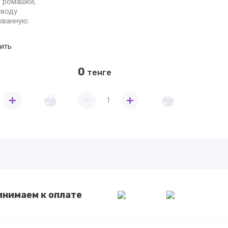
 ромашки,
 воду
ованную.
ить
0
тенге
инимаем к оплате