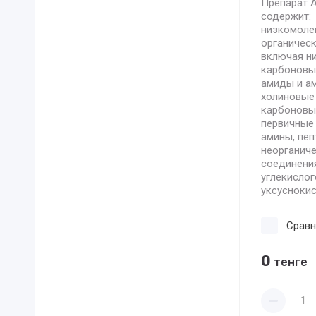
Препарат 
содержит:
низкомоле
органическ
включая н
карбоновые
амиды и а
холиновые
карбоновых
первичные
амины, пеп
неорганич
соединени
углекислог
уксуснокис
Сравн
0
тенге