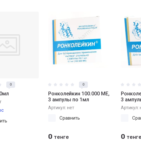
0
0
10мл
Ронколейкин 100.000 МЕ,
Ронколе
3 ампулы по 1мл
3 ампул
т
Артикул:
нет
Артикул:
юс
Сравнить
Сра
ить
0
0
тенге
тенг