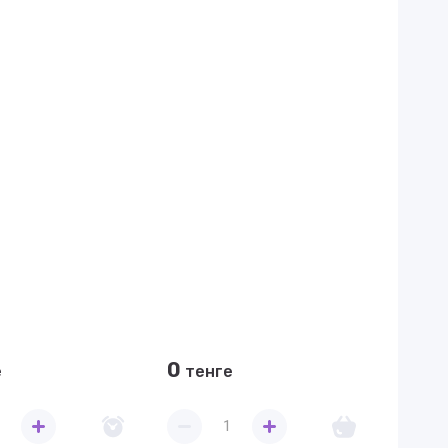
0
е
тенге