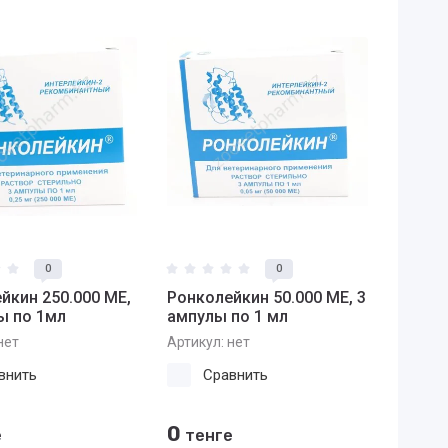
0
0
йкин 250.000 МЕ,
Ронколейкин 50.000 МЕ, 3
ы по 1мл
ампулы по 1 мл
нет
Артикул:
нет
внить
Сравнить
0
е
тенге