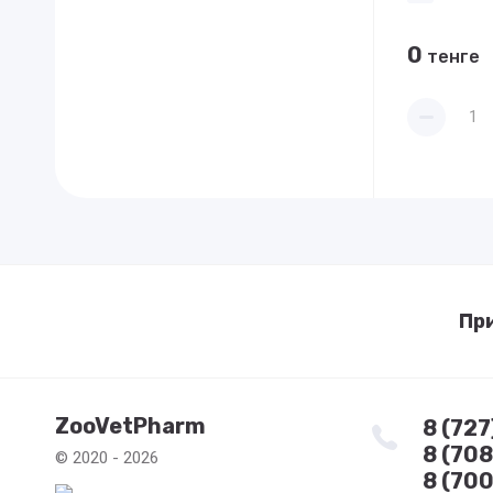
0
тенге
Пр
ZooVetPharm
8 (72
8 (70
© 2020 - 2026
8 (700