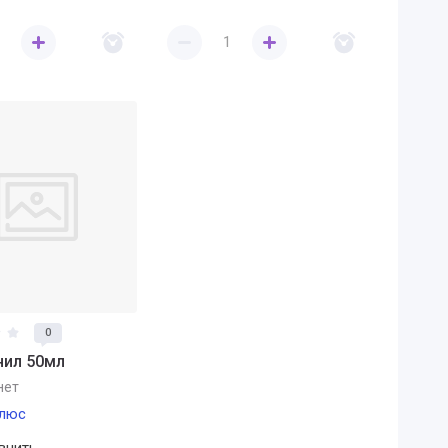
0
нил 50мл
нет
люс