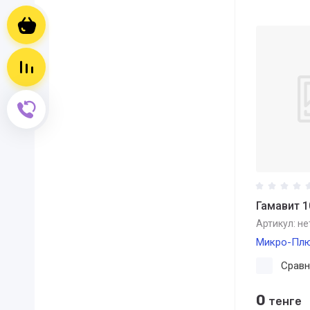
Корзина пуста
Сравнение пусто
Обратный звонок
Гамавит 
Артикул:
не
Микро-Пл
Сравн
0
тенге