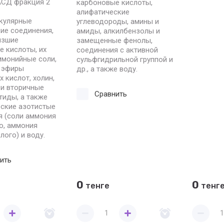
АСД фракция 2
карбоновые кислоты,
алифатические
кулярные
углеводороды, амины и
ие соединения,
амиды, алкилбензолы и
изшие
замещенные фенолы,
 кислоты, их
соединения с активной
ммонийные соли,
сульфгидрильной группой и
 эфиры
др., а также воду.
 кислот, холин,
 и вторичные
Сравнить
тиды, а также
еские азотистые
я (соли аммония
о, аммония
лого) и воду.
ить
0
0
тенге
тенг