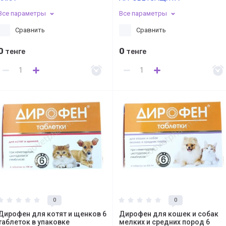
Все параметры
Все параметры
Сравнить
Сравнить
0
0
тенге
тенге
0
0
Дирофен для котят и щенков 6
Дирофен для кошек и собак
таблеток в упаковке
мелких и средних пород 6