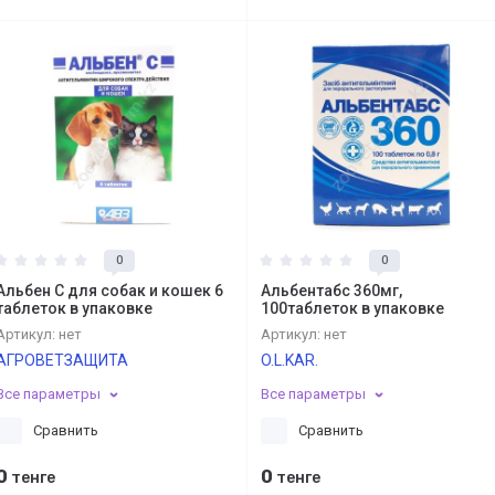
0
0
Альбен С для собак и кошек 6
Альбентабс 360мг,
таблеток в упаковке
100таблеток в упаковке
Артикул:
нет
Артикул:
нет
АГРОВЕТЗАЩИТА
O.L.KAR.
Все параметры
Все параметры
Сравнить
Сравнить
0
0
тенге
тенге