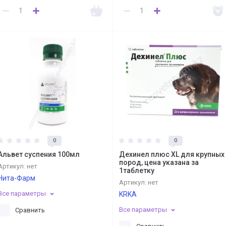
0
0
Альвет суспения 100мл
Дехинел плюс XL для крупных
пород, цена указана за
Артикул:
нет
1таблетку
Нита-Фарм
Артикул:
нет
Все параметры
KRKA
Все параметры
Сравнить