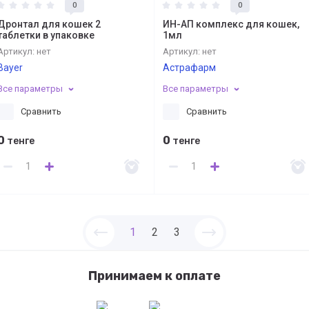
0
0
Дронтал для кошек 2
ИН-АП комплекс для кошек,
таблетки в упаковке
1мл
Артикул:
нет
Артикул:
нет
Bayer
Астрафарм
Все параметры
Все параметры
Сравнить
Сравнить
0
0
тенге
тенге
1
2
3
Принимаем к оплате