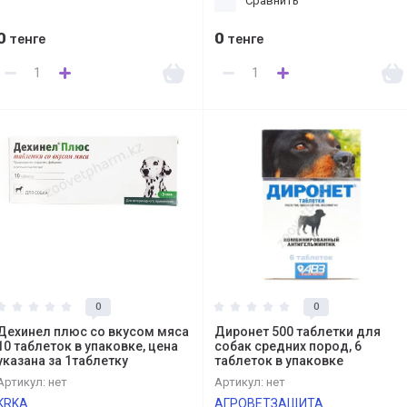
Сравнить
0
0
тенге
тенге
0
0
Дехинел плюс со вкусом мяса
Диронет 500 таблетки для
10 таблеток в упаковке, цена
собак средних пород, 6
указана за 1таблетку
таблеток в упаковке
Артикул:
нет
Артикул:
нет
KRKA
АГРОВЕТЗАЩИТА