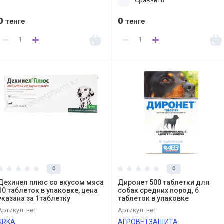
Сравнить
0
0
тенге
тенге
0
0
Дехинел плюс со вкусом мяса
Диронет 500 таблетки для
10 таблеток в упаковке, цена
собак средних пород, 6
указана за 1таблетку
таблеток в упаковке
Артикул:
нет
Артикул:
нет
KRKA
АГРОВЕТЗАЩИТА