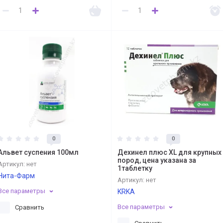
0
0
Альвет суспения 100мл
Дехинел плюс XL для крупных
пород, цена указана за
Артикул:
нет
1таблетку
Нита-Фарм
Артикул:
нет
Все параметры
KRKA
Все параметры
Сравнить