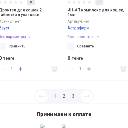
0
0
Дронтал для кошек 2
ИН-АП комплекс для кошек,
таблетки в упаковке
1мл
Артикул:
нет
Артикул:
нет
Bayer
Астрафарм
Все параметры
Все параметры
Сравнить
Сравнить
0
0
тенге
тенге
1
2
3
Принимаем к оплате