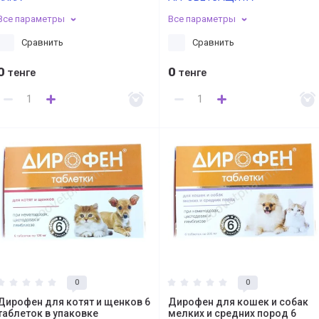
Все параметры
Все параметры
Сравнить
Сравнить
0
0
тенге
тенге
0
0
Дирофен для котят и щенков 6
Дирофен для кошек и собак
таблеток в упаковке
мелких и средних пород 6