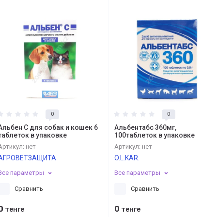
0
0
Альбен С для собак и кошек 6
Альбентабс 360мг,
таблеток в упаковке
100таблеток в упаковке
Артикул:
нет
Артикул:
нет
АГРОВЕТЗАЩИТА
O.L.KAR.
Все параметры
Все параметры
Сравнить
Сравнить
0
0
тенге
тенге