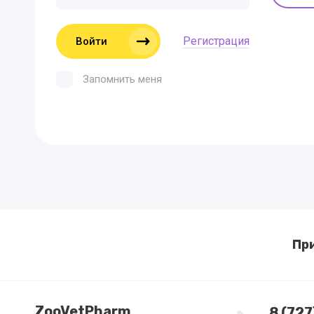
Регистрация
Войти
Запомнить меня
Пр
ZooVetPharm
8 (72