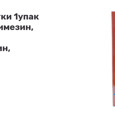
ки 1упак
имезин,
ин,