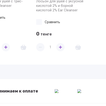
 ушей с Трис-
Лосьон для ушей с уксусной
leanser
кислотой 2% и борной
кислотой 2% Ear Cleanser
ить
Сравнить
0
тенге
инимаем к оплате