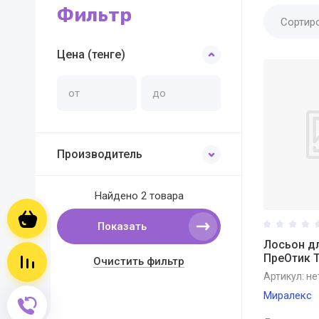
Фильтр
Сортир
Цена (тенге)
Производитель
Найдено
2 товара
Корзина пуста
Показать
Лосьон д
ПреОтик T
Сравнение пусто
Очистить фильтр
Артикул:
не
Миралекс
Обратный звонок