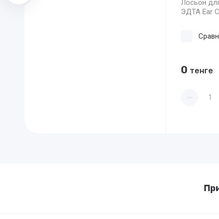
Лосьон для
ЭДТА Ear C
Сравн
0
тенге
Пр