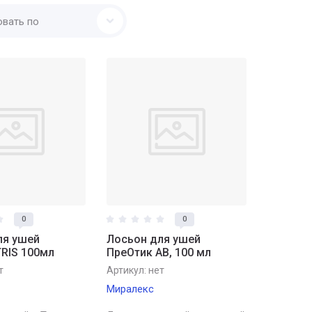
овать по
0
0
ля ушей
Лосьон для ушей
RIS 100мл
ПреОтик АВ, 100 мл
т
Артикул:
нет
Миралекс