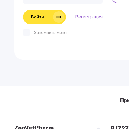
Регистрация
Войти
Запомнить меня
Пр
ZooVetPharm
8 (72