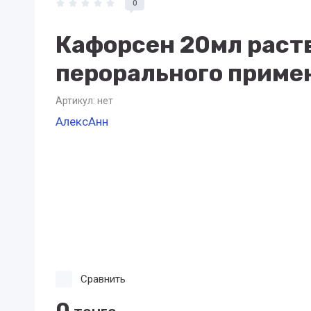
0
Кафорсен 20мл раст
перорального приме
Артикул:
нет
АлексАнн
Сравнить
0