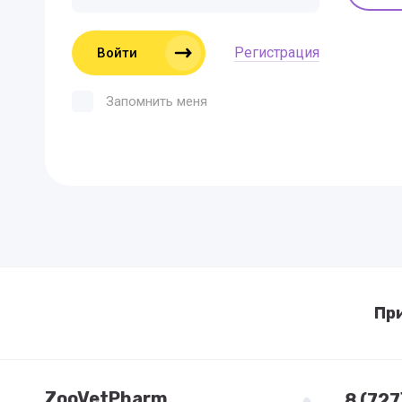
Регистрация
Войти
Запомнить меня
Пр
ZooVetPharm
8 (72