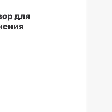
вор для
нения