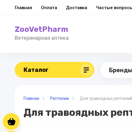
Главная
Оплата
Доставка
Частые вопрос
ZooVetPharm
Ветеринарная аптека
Каталог
Бренд
Главная
Рептилии
Для травоядных рептили
Для травоядных реп
Корзина пуста