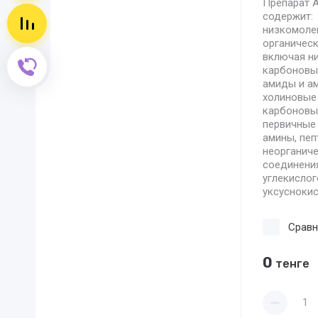
Препарат 
содержит:
Сравнение пусто
низкомоле
органическ
включая н
Обратный звонок
карбоновые
амиды и а
холиновые
карбоновых
первичные
амины, пеп
неорганич
соединени
углекислог
уксуснокис
Сравн
0
тенге