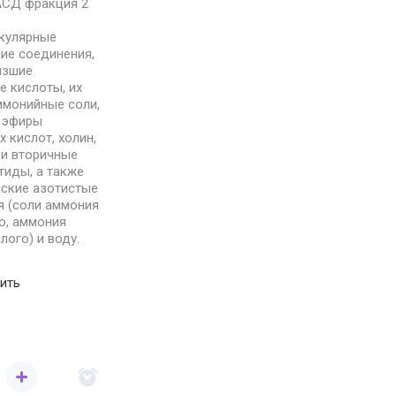
АСД фракция 2
кулярные
ие соединения,
изшие
 кислоты, их
ммонийные соли,
 эфиры
 кислот, холин,
 и вторичные
тиды, а также
еские азотистые
я (соли аммония
о, аммония
лого) и воду.
ить