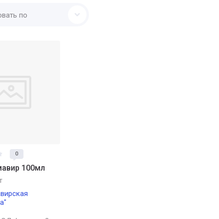
овать по
0
мавир 100мл
т
вирская
а"