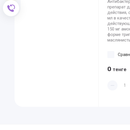
Антибакте
препарат д
Обратный звонок
действия, 
мл в качес
действующ
150 мг амо
форме триг
маслянисты
Сравн
0
тенге