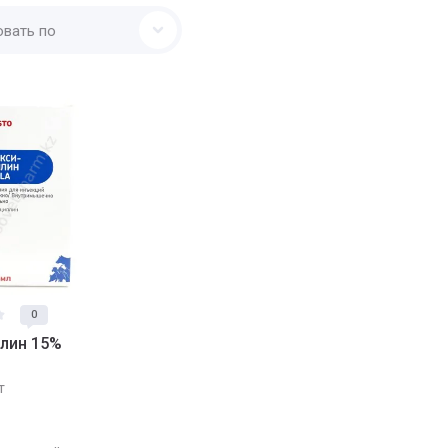
овать по
0
лин 15%
т