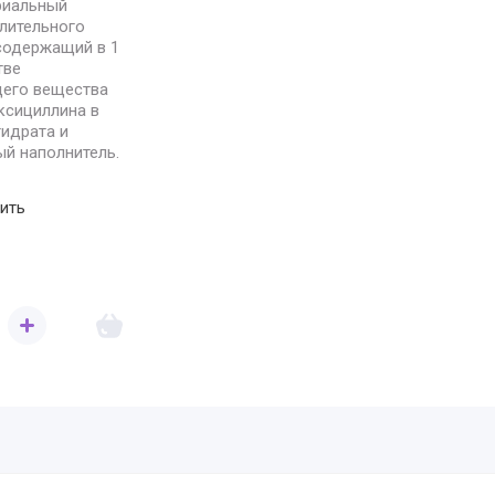
риальный
лительного
содержащий в 1
тве
его вещества
ксициллина в
идрата и
й наполнитель.
ить